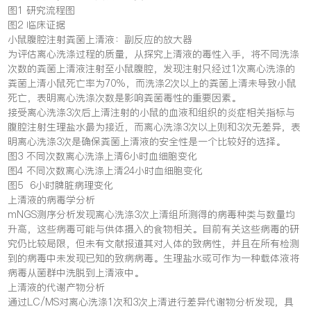
图1 研究流程图
图2 临床证据
小鼠腹腔注射粪菌上清液：副反应的放大器
为评估离心洗涤过程的质量，从探究上清液的毒性入手，将不同洗涤
次数的粪菌上清液注射至小鼠腹腔，发现注射只经过1次离心洗涤的
粪菌上清小鼠死亡率为70%，而洗涤2次以上的粪菌上清未导致小鼠
死亡，表明离心洗涤次数是影响粪菌毒性的重要因素。
接受离心洗涤3次后上清注射的小鼠的血液和组织的炎症相关指标与
腹腔注射生理盐水最为接近，而离心洗涤3次以上则和3次无差异，表
明离心洗涤3次是确保粪菌上清液的安全性是一个比较好的选择。
图3 不同次数离心洗涤上清6小时血细胞变化
图4 不同次数离心洗涤上清24小时血细胞变化
图5 6小时脾脏病理变化
上清液的病毒学分析
mNGS测序分析发现离心洗涤3次上清组所测得的病毒种类与数量均
升高，这些病毒可能与供体摄入的食物相关。目前有关这些病毒的研
究仍比较局限，但未有文献报道其对人体的致病性，并且在所有检测
到的病毒中未发现已知的致病病毒。生理盐水或可作为一种载体液将
病毒从菌群中洗脱到上清液中。
上清液的代谢产物分析
通过LC/MS对离心洗涤1次和3次上清进行差异代谢物分析发现，具