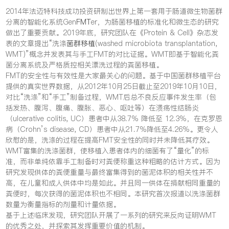
2014年法迈特科技成功投资研制出世界上第一套用于肠道微生物菌群
分离的智能化系统Gen
FMT
er，为肠菌移植的标准化和微生态的研究
做出了重要贡献。2019年底，研究团队在《Protein & Cell》杂志发
表的文章提出“洗涤
菌群移植
(washed microbiota transplantation,
WMT)”概念并发表其与手工FMT的对比证据。WMT即基于智能化粪
菌分离系统及严格质控相关漂洗过程的粪菌移植。
FMT的安全性与有效性是大家最关心的问题。基于中国菌群移植平台
提供的真实世界数据，从2012年10月25日截止至2019年10月10日，
对比“洗涤”和“手工”制备过程，WMT后总不良反应事件发生率（包
括发热、腹泻、腹痛、腹胀、恶心、呕吐等）在溃疡性结肠炎
（ulcerative colitis, UC）患者中从38.7% 降低至 12.3%，在克罗恩
病（Crohn’s disease, CD）患者中从21.7%降低至4.26%。更令人
欣慰的是，洗涤的过程在提高FMT安全性的同时并未降低其疗效。
WMT富集的洗涤菌群，使移植入患者体内的细菌有了“量化”的标
准，而非单纯依靠手工制备时对粪便称重这种粗略的估计方式。因为
研究发现供体的粪便重量与最终富集得到的菌泥体积的相关性并不
高，在儿童和成人供体中均是如此。并且同一供体在捐献相同重量的
粪便时，每次获得的菌泥体积也不相同。本研究首次报道以洗涤菌群
数量为衡量指标的剂量和计量依据。
基于上述临床发现，研究团队开展了一系列的研究来反向证明WMT
的优秀之处，并探索其发挥重要价值的机制。