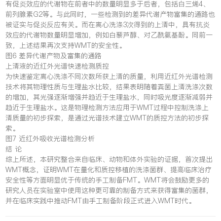
有促炎效应的代谢物在前者中的数量明显多于后者，包括白三烯4、
前列腺素G2等。与此同时，一些检测到的差异代谢产物富集的通路也
被证实与促炎反应有关。而在离心洗涤3次得到的上清中，具有抗炎
效应的代谢物数量明显增加，例如白藜芦醇、对乙酰氨基酚。同前一
致，上述结果再次支持WMT的安全性。
图6 差异代谢产物及富集的通路
上清液的近红外光谱快速检测质控
为快速鉴定离心洗涤不同次数所获上清的质量，利用近红外光谱检测
技术将其物理性质与生理盐水比较，结果表明随着粪菌上清洗涤次数
的增加，其光强逐渐增强并趋近于生理盐水，同时吸光度逐渐减弱并
趋近于生理盐水。这是物理检测方法应用于WMT过程中控制洗涤上
清质量的初步探索，是通过光谱技术建立WMT的质控方法的初步探
索。
图7 近红外吸收光谱检测分析
结 论
综上所述，本研究整合来自临床、动物和体外实验的证据，首次提出
WMT概念，证明WMT在量化和质控移植的洗涤菌群、提高临床治疗
安全性等方面明显优于传统的手工制备FMT。WMT将会鼓励更多的
研究人员在实验室中使用这种更可靠的制备方式来获得富集的菌群，
并在临床实践中推动FMT由手工制备阶段正式进入WMT时代。