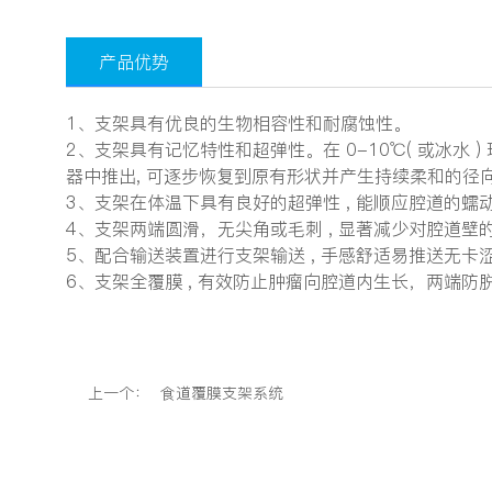
产品优势
1、支架具有优良的生物相容性和耐腐蚀性。
2、支架具有记忆特性和超弹性。在 0-10℃( 或冰
器中推出, 可逐步恢复到原有形状并产生持续柔和的径
3、支架在体温下具有良好的超弹性 , 能顺应腔道的蠕
4、支架两端圆滑，无尖角或毛刺 , 显著减少对腔道壁
5、配合输送装置进行支架输送 , 手感舒适易推送无卡
6、支架全覆膜 , 有效防止肿瘤向腔道内生长，两端
上一个：
食道覆膜支架系统