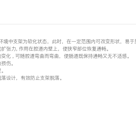
水 ) 环境中支架为软化状态，此时，在一定范围内可改变形状，
向扩张力, 作用在腔道内壁上，使狭窄部位恢复通畅。
动变化 , 可随腔道弯曲而弯曲，使肠道既保持通畅又无不适感。
的损伤。
涩。
防脱落设计，有效防止支架脱落。