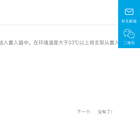
联系邮箱
易于放入置入器中。在环境温度大于33℃以上将支架从置入
二维码
下一个：
没有了！