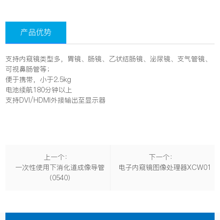
产品优势
支持内窥镜类型多，胃镜、肠镜、乙状结肠镜、泌尿镜、支气管镜、
可视鼻肠管等；
便于携带，小于2.5kg
电池续航180分钟以上
支持DVI/HDMI外接输出至显示器
上一个：
下一个：
一次性使用下消化道成像导管
电子内窥镜图像处理器XCW01
（0540）